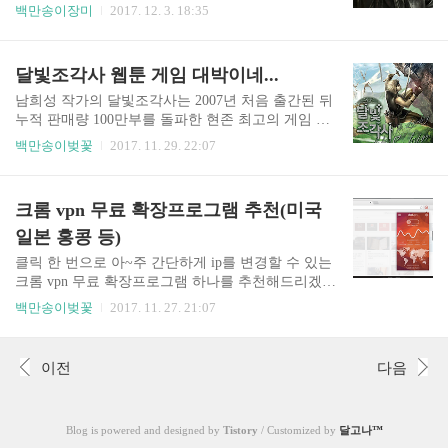
선택한 사진을 열어주세요.그런 다음 크기 조정으로
은호, 커맨더지코 등과 함께 미녀 게스트 인터뷰 및
백만송이장미
2017. 12. 3. 18:35
들어갑니다.100%로 되어있는 사진의 크기를 30% 정
술먹방 등을 주 컨텐츠로 하던 bj였는데요. 문제의 성
도로 줄여보겠습니다. 픽셀로도 조절이 가능합니다.
상납 발언 이후 아프리카tv에서 영구 정지 처분을 당
크기 조절을 할 때 유의할 점이 밑에 가로 세로 비율
하고 팝콘티비로 이적을 하였습니다.[사진=bj 이시우
달빛조각사 웹툰 게임 대박이네...
유지 체크박스에 체크를 해야 비율이 그대로 유지된
페이스북]팝콘티비 이적 후 방송을 킬 때 마다 실시
상태..
간 시청자 수 1위를 달성하며 승승장구하던 bj 이시
남희성 작가의 달빛조각사는 2007년 처음 출간된 뒤
우는 당시 수입이 수억원이 넘었으며 아우디의 고급
누적 판매량 100만부를 돌파한 현존 최고의 게임 판
스포츠카인 r8을 몰고 다니며 최고의 전성기를 맞이
타지 소설입니다. 이 소설은 2013년부터 카카오 페이
백만송이벚꽃
2017. 11. 29. 22:07
하였습니다.[사진=팝콘티비]그러나 정상의 자리도
지에서 전자책으로도 연재되고 있는데 카카오 페이
잠시. bj 이시우가 게스트로 섭외하였던 일반인 여성
지 관계자에 의하면 지금까지 누적 매출액이 무려 30
이 20대가 아닌 미성년자로 밝혀지면서 팝콘티비에
억원이 넘는다고 합니다.이렇게 인기가 많은 달빛조
크롬 vpn 무료 확장프로그램 추천(미국
서도 영구 정지 처분을 당하게 되는데요. 이후 ..
각사는 2015년 이도경 작가가 각색을 하고 김태형 작
가가 작화를 하여 웹툰으로도 재탄생하였는데요.달
일본 홍콩 등)
빛조각사 웹툰은 카카오 페이지에서 무료로 볼 수 있
클릭 한 번으로 아~주 간단하게 ip를 변경할 수 있는
으며 현재 시즌2 65화까지 나온 상태입니다. 윤희성
크롬 vpn 무료 확장프로그램 하나를 추천해드리겠습
작가는 달빛조각사 웹툰을 통해 그동안 글자로 밖에
니다! 전 Unlimited Free VPN, ZenMate VPN 등 수많
백만송이벚꽃
2017. 11. 27. 21:07
표현하지 못 하였던 상상의 나래를 그림으로 펼쳐내
은 크롬 VPN 확장프로그램을 써보았는데요. 어떤건
디테일과 재미 모두 잡을 수 있을 것이라고 말했습니
속도가 너~무 느리고 어떤건 웹서핑 도중 갑자기 연
다.또한 달빛조각사는 웹툰 뿐만 아니라 리니지, 바
결이 끊기더라구요. (해외 직구 사이트 마지막 결제
람..
이전
다음
창에서 팅기는 바람에 처음부터 다시 한 적도 있네요
ㅡ.ㅡ)제가 써본 결과 가장 만족스러웠던 크롬 VPN
확장프로그램은 바로 dotvpn입니다 ! 유료 버전도 있
Blog is powered and designed by
Tistory
/ Customized by
달고나™
긴 하지만 무료로도 충분히 잘 ~ 사용할 수 있구요.