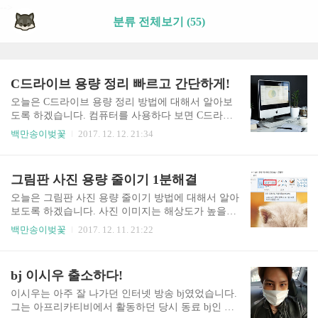
-->
분류 전체보기 (55)
C드라이브 용량 정리 빠르고 간단하게!
오늘은 C드라이브 용량 정리 방법에 대해서 알아보
도록 하겠습니다. 컴퓨터를 사용하다 보면 C드라이
브 용량이 부족해 정리가 필요한 경우가 생기는데요.
백만송이벚꽃
2017. 12. 12. 21:34
특히나 용량이 작은 SSD 하드를 사용하고 있는 경우
라면 컴퓨터 속도는 빠를지라도 용량이 작기 때문에
신경을 많이 쓰게 되죠.그래서 오늘은 간단히 할 수
그림판 사진 용량 줄이기 1분해결
있는 C드라이브 용량 정리 방법을 살펴보도록 하겠
습니다. 1. 디스크정리C드라이브 용량 정리 첫 번째
오늘은 그림판 사진 용량 줄이기 방법에 대해서 알아
방법은 디스크 정리입니다.내컴퓨터 혹은 내PC로 들
보도록 하겠습니다. 사진 이미지는 해상도가 높을수
어간 후 C드라이브(C:)를 찾아 마우스 오른쪽 버튼을
록 용량이 커질 수밖에 없습니다. 그렇기 때문에 어
백만송이벚꽃
2017. 12. 11. 21:22
눌러 속성으로 들어갑니다.그런 다음 창 중간에서 오
떤 사이트에 사진을 업로드 하려고 할 때 용량제한으
른편쪽에 있는 디스크 정리를 눌러줍니다.확인을 눌
로 업로드가 되지 않는 경우가 있는데요. 이런 경우
러 다운로드한 프로그램 파일, 임시 인터넷 파일 등
별다른 프로그램 설치없이 그림판 사진 용량 줄이기
bj 이시우 출소하다!
의 불필요한 파일을 제거합니다. 2. 제어판 – 프로그
를 이용하면 쉽습니다.먼저 용량을 줄일 사진을 준비
램 ..
합니다. 제가 고른 사진의 용량은 127KB인데요. 이
이시우는 아주 잘 나가던 인터넷 방송 bj였었습니다.
사진의 용량을 줄여보도록 하겠습니다. 그림판에서
그는 아프리카티비에서 활동하던 당시 동료 bj인 강