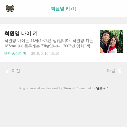
-->
최원영 키 (1)
최원영 나이 키
최원영 나이는 44세(1976년 생)입니다. 최원영 키는
183cm이며 몸무게는 73kg입니다. 2002년 영화 '색즉
시공'으로 처음 연예계에 데뷔하였습니다. 최원영의
백만송이장미
2019. 5. 10. 16:50
아내는 동료 배우 심이영입니다. 심이영은 1980년 생
으로, 최원영과는 4살 나이 차이가 납니다. 최원영은
2013년 MBC 드라마 '백년의 유산'에서 처음 최원영
이전
다음
을 만나, 부부로 연기 호흡을 맞추었는데요. 이때 서
로에게 강한 호감을 느껴 정식으로 교제를 시작했다
고 합니다. 결혼은 드라마 종영 이듬해에 하였습니
Blog is powered and designed by
Tistory
/ Customized by
달고나™
다. 최원영은 현재 kbs 드라마 '닥터 프리즈너'에서 명
연기를 펼치고 있습니다. 닥터 프리즈너는 오후 10시
kbs2 채널에서 방영하는 수목드라마이며, 매회 시청
률이 수직 상승하며 큰 인기를 끌고 있습니다.