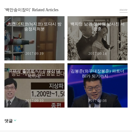
more
'백만송이장미' Related Articles
커맨더지코(bj지코) 또다시 방
백지영 남편 정석원 남사친 서
송정지처분
장훈
2017.09.19
2017.09.14
유재석 출연료ㅎㄷㄷ재산 대
김봉준(와꾸대장봉준) 파트너
박이네!
BJ가 되기까지....
2017.09.10
2017.09.08
댓글