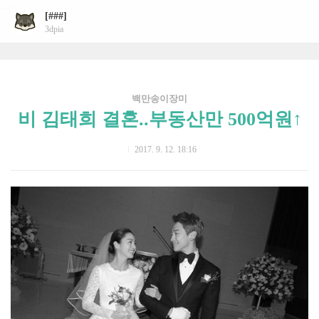
-->
[###]
3dpia
백만송이장미
비 김태희 결혼..부동산만 500억원↑
2017. 9. 12. 18:16