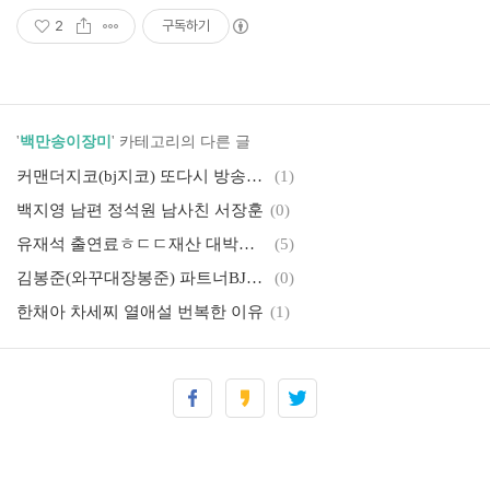
2
구독하기
'
백만송이장미
' 카테고리의 다른 글
커맨더지코(bj지코) 또다시 방송정지처분
(1)
백지영 남편 정석원 남사친 서장훈
(0)
유재석 출연료ㅎㄷㄷ재산 대박이네!
(5)
김봉준(와꾸대장봉준) 파트너BJ가 되기까지....
(0)
한채아 차세찌 열애설 번복한 이유
(1)